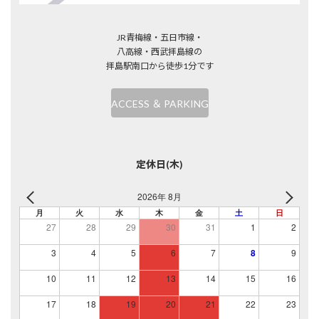
JR青梅線・五日市線・
八高線・西武拝島線の
拝島駅南口から徒歩1分です
ACCESS ＆ PARKING
定休日(木)
2026年 8月
月
火
水
木
金
土
日
27
28
29
30
31
1
2
3
4
5
6
7
8
9
10
11
12
13
14
15
16
17
18
19
20
21
22
23