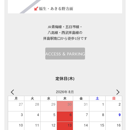
JR青梅線・五日市線・
八高線・西武拝島線の
拝島駅南口から徒歩1分です
ACCESS ＆ PARKING
定休日(木)
2026年 8月
月
火
水
木
金
土
日
27
28
29
30
31
1
2
3
4
5
6
7
8
9
10
11
12
13
14
15
16