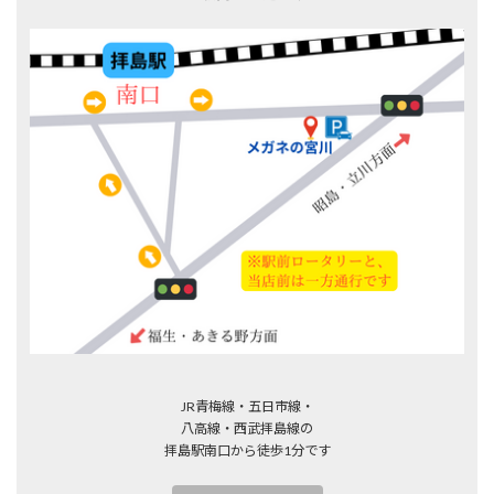
JR青梅線・五日市線・
八高線・西武拝島線の
拝島駅南口から徒歩1分です