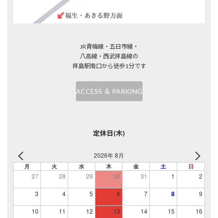
JR青梅線・五日市線・
八高線・西武拝島線の
拝島駅南口から徒歩1分です
ACCESS ＆ PARKING
定休日(木)
2026年 8月
月
火
水
木
金
土
日
27
28
29
30
31
1
2
3
4
5
6
7
8
9
10
11
12
13
14
15
16