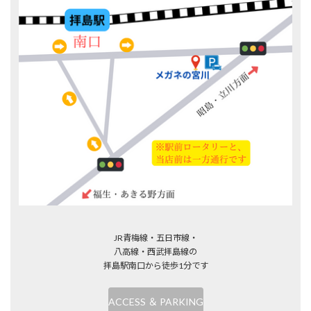
JR青梅線・五日市線・
八高線・西武拝島線の
拝島駅南口から徒歩1分です
ACCESS ＆ PARKING