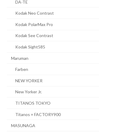
DA-TE
Kodak Neo Contrast
Kodak PolarMax Pro
Kodak See Contrast
Kodak Sight585
Maruman
Farben
NEW YORKER
New Yorker Jr.
TITANOS TOKYO
Titanos × FACTORY900
MASUNAGA