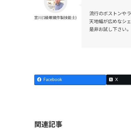
流行のボストンや
宮川(1級眼鏡作製技能士)
天地幅が広めなシ
是非お試し下さい
Facebook
X
関連記事