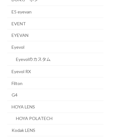
E5 eyevan
EVENT
EYEVAN
Eyevol
Eyevolのカスタム
Eyevol RX
Filton
G4
HOYA LENS
HOYA POLATECH
Kodak LENS