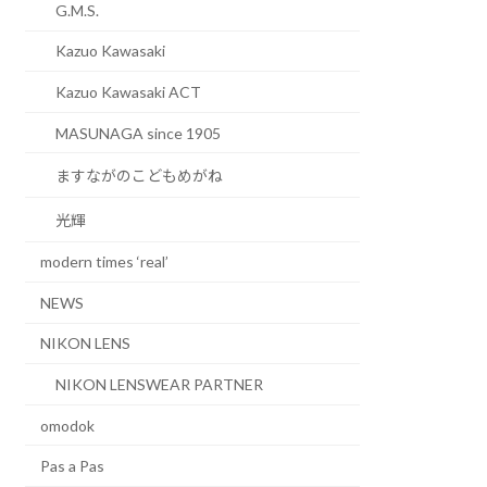
G.M.S.
Kazuo Kawasaki
Kazuo Kawasaki ACT
MASUNAGA since 1905
ますながのこどもめがね
光輝
modern times ‘real’
NEWS
NIKON LENS
NIKON LENSWEAR PARTNER
omodok
Pas a Pas