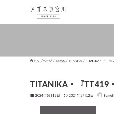
コ
ナ
ン
ビ
テ
ゲ
ン
ー
ツ
シ
へ
ョ
ス
ン
キ
に
ッ
移
プ
動
トップページ
NEWS
TITANIKA
TITANIKA・『TT4
TITANIKA・『TT41
最
2024年5月13日
2024年5月12日
tomoh
終
更
新