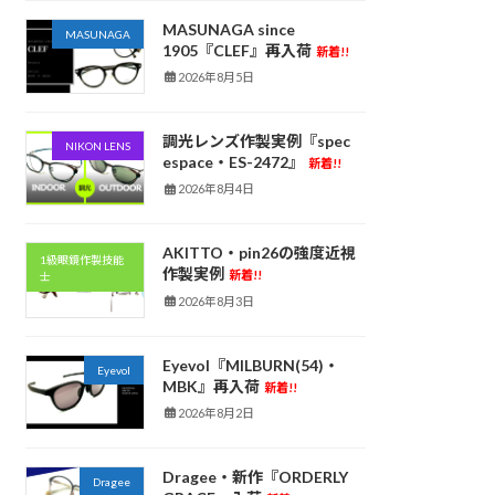
MASUNAGA since
MASUNAGA
1905『CLEF』再入荷
新着!!
2026年8月5日
調光レンズ作製実例『spec
NIKON LENS
espace・ES-2472』
新着!!
2026年8月4日
AKITTO・pin26の強度近視
1級眼鏡作製技能
作製実例
新着!!
士
2026年8月3日
Eyevol『MILBURN(54)・
Eyevol
MBK』再入荷
新着!!
2026年8月2日
Dragee・新作『ORDERLY
Dragee