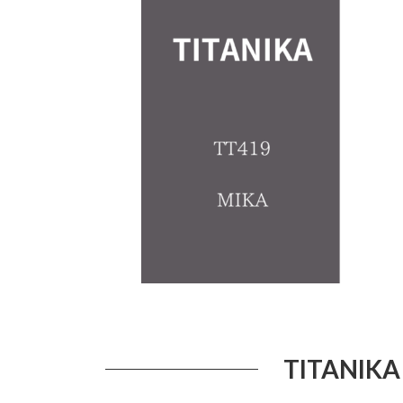
日
時
:
TITANIK