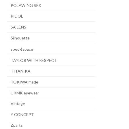
POLAWING SPX
RIDOL
SA LENS
Silhouette
spec ēspace
TAYLOR WITH RESPECT
TITANIKA
TOKIWA made
UKMK eyewear
Vintage
Y CONCEPT
Zparts