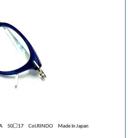
50□17 Col.RINDO Made in Japan