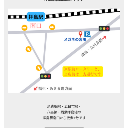
JR青梅線・五日市線・
八高線・西武拝島線の
拝島駅南口から徒歩1分です