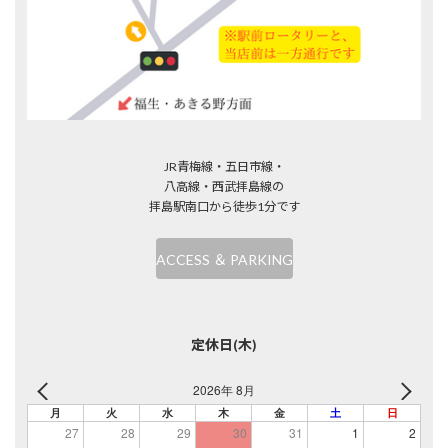
JR青梅線・五日市線・
八高線・西武拝島線の
拝島駅南口から徒歩1分です
ACCESS ＆ PARKING
定休日(木)
2026年 8月
月
火
水
木
金
土
日
27
28
29
30
31
1
2