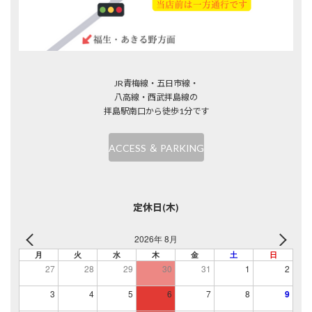
JR青梅線・五日市線・
八高線・西武拝島線の
拝島駅南口から徒歩1分です
ACCESS ＆ PARKING
定休日(木)
2026年 8月
月
火
水
木
金
土
日
27
28
29
30
31
1
2
3
4
5
6
7
8
9