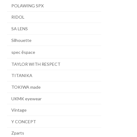
POLAWING SPX
RIDOL
SA LENS
Silhouette
spec ēspace
TAYLOR WITH RESPECT
TITANIKA
TOKIWA made
UKMK eyewear
Vintage
Y CONCEPT
Zparts