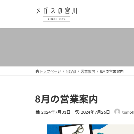
コ
ナ
ン
ビ
テ
ゲ
ン
ー
ツ
シ
へ
ョ
ス
ン
キ
に
ッ
移
プ
動
トップページ
NEWS
営業案内
8月の営業案内
8月の営業案内
最
2024年7月31日
2024年7月26日
tomoh
終
更
新