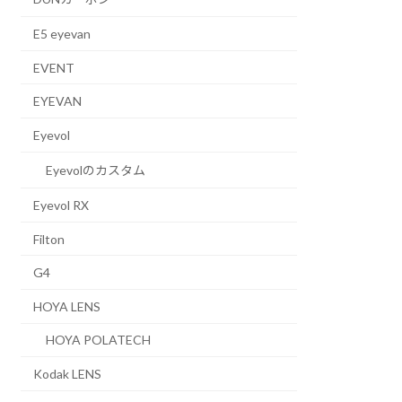
E5 eyevan
EVENT
EYEVAN
Eyevol
Eyevolのカスタム
Eyevol RX
Filton
G4
HOYA LENS
HOYA POLATECH
Kodak LENS