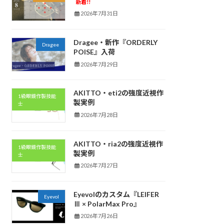
新着!!
2026年7月31日
Dragee・新作『ORDERLY
Dragee
POISE』入荷
2026年7月29日
AKITTO・eti2の強度近視作
1級眼鏡作製技能
製実例
士
2026年7月28日
AKITTO・ria2の強度近視作
1級眼鏡作製技能
製実例
士
2026年7月27日
Eyevolのカスタム『LEIFER
Eyevol
Ⅲ × PolarMax Pro』
2026年7月26日