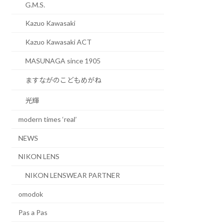
G.M.S.
Kazuo Kawasaki
Kazuo Kawasaki ACT
MASUNAGA since 1905
ますながのこどもめがね
光輝
modern times ‘real’
NEWS
NIKON LENS
NIKON LENSWEAR PARTNER
omodok
Pas a Pas