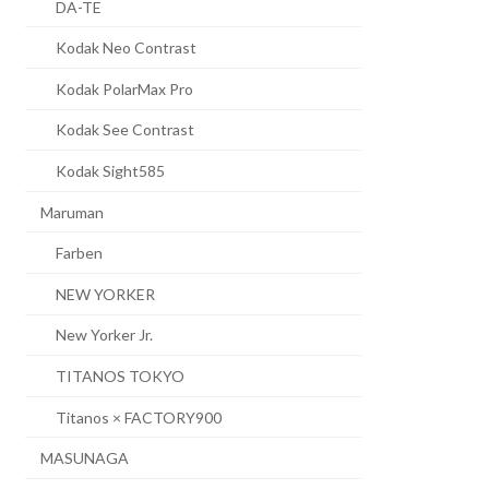
DA-TE
Kodak Neo Contrast
Kodak PolarMax Pro
Kodak See Contrast
Kodak Sight585
Maruman
Farben
NEW YORKER
New Yorker Jr.
TITANOS TOKYO
Titanos × FACTORY900
MASUNAGA