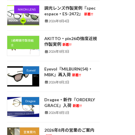
調光レンズ作製実例『spec
NIKON LENS
espace・ES-2472』
新着!!
2026年8月4日
AKITTO・pin26の強度近視
1級眼鏡作製技能
作製実例
新着!!
士
2026年8月3日
Eyevol『MILBURN(54)・
Eyevol
MBK』再入荷
新着!!
2026年8月2日
Dragee・新作『ORDERLY
Dragee
GRACE』入荷
新着!!
2026年8月1日
2026年8月の営業のご案内
営業案内