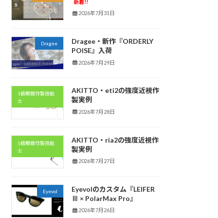
新着!!
2026年7月31日
Dragee・新作『ORDERLY
Dragee
POISE』入荷
2026年7月29日
AKITTO・eti2の強度近視作
1級眼鏡作製技能
製実例
士
2026年7月28日
AKITTO・ria2の強度近視作
1級眼鏡作製技能
製実例
士
2026年7月27日
Eyevolのカスタム『LEIFER
Eyevol
Ⅲ × PolarMax Pro』
2026年7月26日