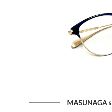
日
時
:
MASUNAGA s