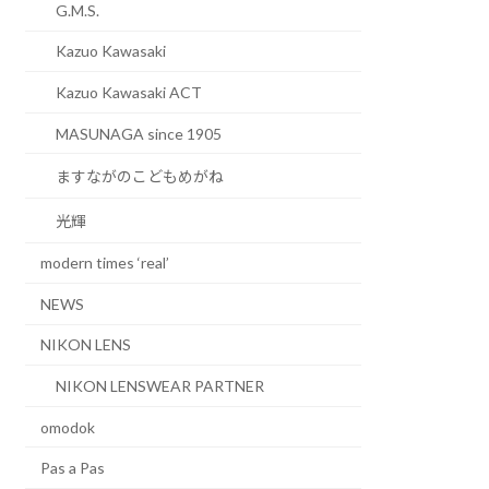
G.M.S.
Kazuo Kawasaki
Kazuo Kawasaki ACT
MASUNAGA since 1905
ますながのこどもめがね
光輝
modern times ‘real’
NEWS
NIKON LENS
NIKON LENSWEAR PARTNER
omodok
Pas a Pas