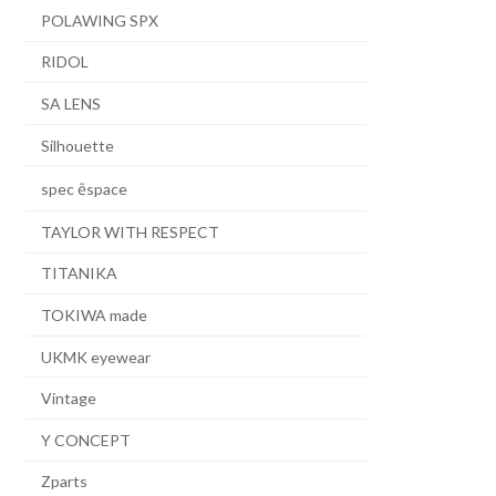
POLAWING SPX
RIDOL
SA LENS
Silhouette
spec ēspace
TAYLOR WITH RESPECT
TITANIKA
TOKIWA made
UKMK eyewear
Vintage
Y CONCEPT
Zparts