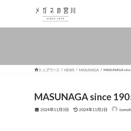
コ
ナ
ン
ビ
テ
ゲ
ン
ー
ツ
シ
へ
ョ
ス
ン
キ
に
ッ
移
プ
動
トップページ
NEWS
MASUNAGA
MASUNAGA si
MASUNAGA since 
最
2024年11月3日
2024年11月2日
tomoh
終
更
新