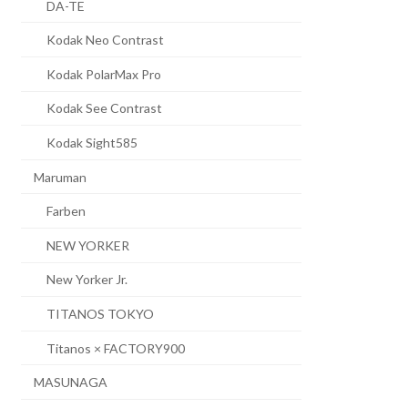
DA-TE
Kodak Neo Contrast
Kodak PolarMax Pro
Kodak See Contrast
Kodak Sight585
Maruman
Farben
NEW YORKER
New Yorker Jr.
TITANOS TOKYO
Titanos × FACTORY900
MASUNAGA