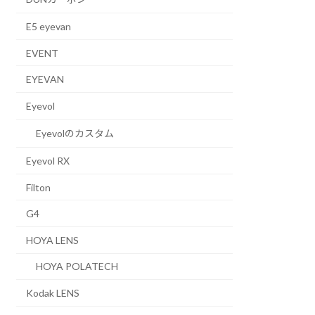
E5 eyevan
EVENT
EYEVAN
Eyevol
Eyevolのカスタム
Eyevol RX
Filton
G4
HOYA LENS
HOYA POLATECH
Kodak LENS