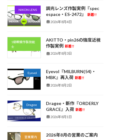
調光レンズ作製実例『spec
NIKON LENS
espace・ES-2472』
新着!!
2026年8月4日
AKITTO・pin26の強度近視
1級眼鏡作製技能
作製実例
新着!!
士
2026年8月3日
Eyevol『MILBURN(54)・
Eyevol
MBK』再入荷
新着!!
2026年8月2日
Dragee・新作『ORDERLY
Dragee
GRACE』入荷
新着!!
2026年8月1日
2026年8月の営業のご案内
営業案内