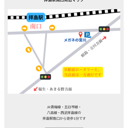
JR青梅線・五日市線・
八高線・西武拝島線の
拝島駅南口から徒歩1分です