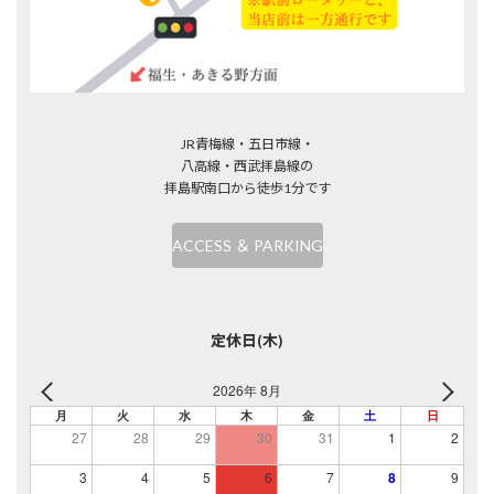
JR青梅線・五日市線・
八高線・西武拝島線の
拝島駅南口から徒歩1分です
ACCESS ＆ PARKING
定休日(木)
2026年 8月
月
火
水
木
金
土
日
27
28
29
30
31
1
2
3
4
5
6
7
8
9