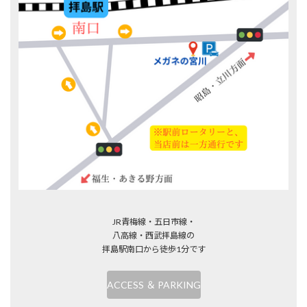
JR青梅線・五日市線・
八高線・西武拝島線の
拝島駅南口から徒歩1分です
ACCESS ＆ PARKING