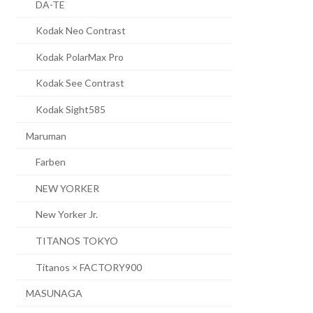
DA-TE
Kodak Neo Contrast
Kodak PolarMax Pro
Kodak See Contrast
Kodak Sight585
Maruman
Farben
NEW YORKER
New Yorker Jr.
TITANOS TOKYO
Titanos × FACTORY900
MASUNAGA