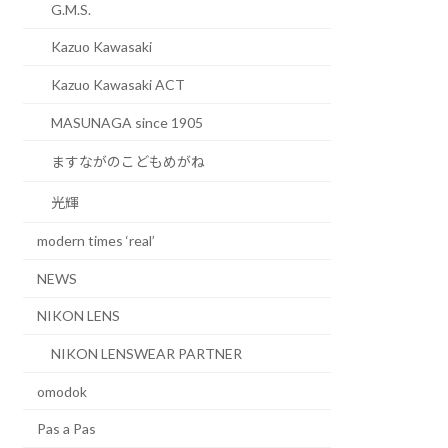
G.M.S.
Kazuo Kawasaki
Kazuo Kawasaki ACT
MASUNAGA since 1905
ますながのこどもめがね
光輝
modern times ‘real’
NEWS
NIKON LENS
NIKON LENSWEAR PARTNER
omodok
Pas a Pas