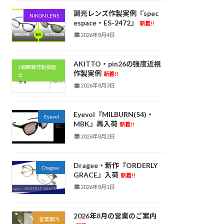
調光レンズ作製実例『spec
NIKON LENS
espace・ES-2472』
新着!!
2026年8月4日
AKITTO・pin26の強度近視
1級眼鏡作製技能
作製実例
新着!!
士
2026年8月3日
Eyevol『MILBURN(54)・
Eyevol
MBK』再入荷
新着!!
2026年8月2日
Dragee・新作『ORDERLY
Dragee
GRACE』入荷
新着!!
2026年8月1日
2026年8月の営業のご案内
営業案内