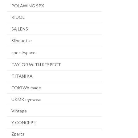
POLAWING SPX
RIDOL
SA LENS
Silhouette
spec ēspace
TAYLOR WITH RESPECT
TITANIKA
TOKIWA made
UKMK eyewear
Vintage
Y CONCEPT
Zparts