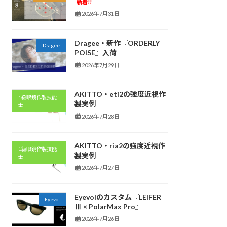
新着!!
2026年7月31日
Dragee・新作『ORDERLY
Dragee
POISE』入荷
2026年7月29日
AKITTO・eti2の強度近視作
1級眼鏡作製技能
製実例
士
2026年7月28日
AKITTO・ria2の強度近視作
1級眼鏡作製技能
製実例
士
2026年7月27日
Eyevolのカスタム『LEIFER
Eyevol
Ⅲ × PolarMax Pro』
2026年7月26日