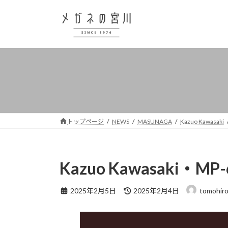
コ
ナ
ン
ビ
テ
ゲ
ン
ー
ツ
シ
へ
ョ
ス
ン
キ
に
ッ
移
プ
動
トップページ
NEWS
MASUNAGA
Kazuo Kawasaki
Kazuo Kawasaki・
最
2025年2月5日
2025年2月4日
tomohir
終
更
新