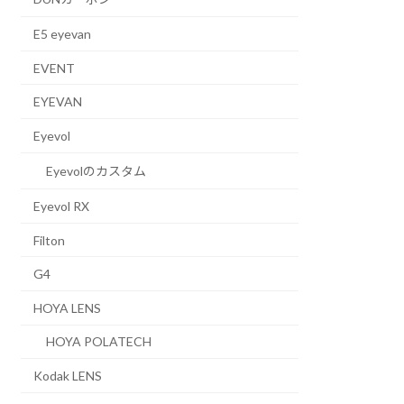
E5 eyevan
EVENT
EYEVAN
Eyevol
Eyevolのカスタム
Eyevol RX
Filton
G4
HOYA LENS
HOYA POLATECH
Kodak LENS