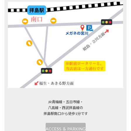
JR青梅線・五日市線・
八高線・西武拝島線の
拝島駅南口から徒歩1分です
ACCESS ＆ PARKING