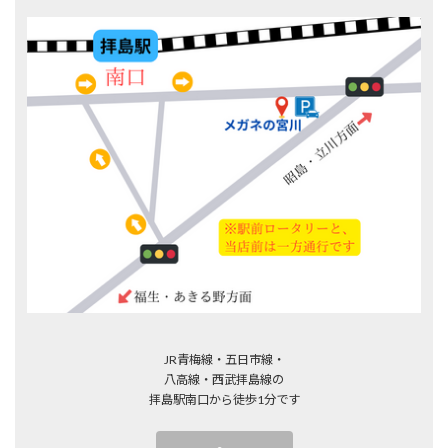
JR青梅線・五日市線・
八高線・西武拝島線の
拝島駅南口から徒歩1分です