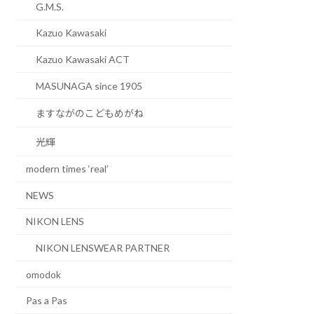
G.M.S.
Kazuo Kawasaki
Kazuo Kawasaki ACT
MASUNAGA since 1905
ますながのこどもめがね
光輝
modern times ‘real’
NEWS
NIKON LENS
NIKON LENSWEAR PARTNER
omodok
Pas a Pas