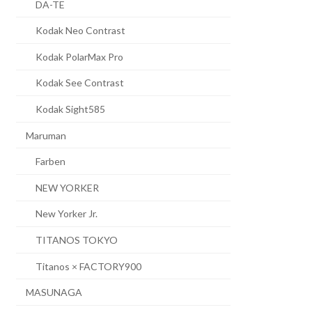
DA-TE
Kodak Neo Contrast
Kodak PolarMax Pro
Kodak See Contrast
Kodak Sight585
Maruman
Farben
NEW YORKER
New Yorker Jr.
TITANOS TOKYO
Titanos × FACTORY900
MASUNAGA