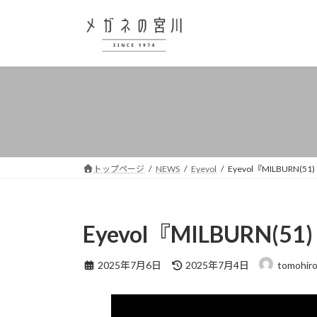
コ
ナ
ン
ビ
テ
ゲ
ン
ー
ツ
シ
へ
ョ
ス
ン
キ
に
ッ
移
プ
動
トップページ
NEWS
Eyevol
Eyevol『MILBURN(
Eyevol『MILBURN(
最
2025年7月6日
2025年7月4日
tomohir
終
更
新