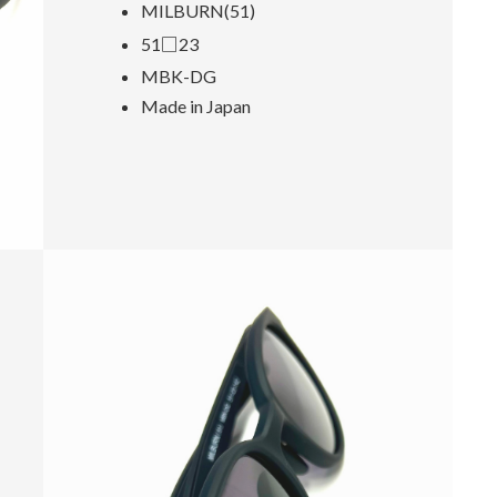
MILBURN(51)
51□23
MBK-DG
Made in Japan