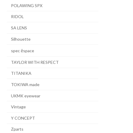
POLAWING SPX
RIDOL
SA LENS
Silhouette
spec ēspace
TAYLOR WITH RESPECT
TITANIKA
TOKIWA made
UKMK eyewear
Vintage
Y CONCEPT
Zparts