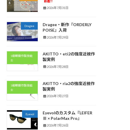
新着!!
2026年7月31日
Dragee・新作『ORDERLY
Dragee
POISE』入荷
2026年7月29日
AKITTO・eti2の強度近視作
1級眼鏡作製技能
製実例
士
2026年7月28日
AKITTO・ria2の強度近視作
1級眼鏡作製技能
製実例
士
2026年7月27日
Eyevolのカスタム『LEIFER
Eyevol
Ⅲ × PolarMax Pro』
2026年7月26日