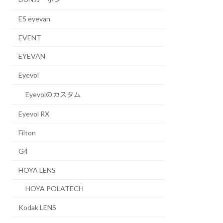
E5 eyevan
EVENT
EYEVAN
Eyevol
Eyevolのカスタム
Eyevol RX
Filton
G4
HOYA LENS
HOYA POLATECH
Kodak LENS