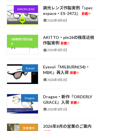
調光レンズ作製実例『spec
NIKON LENS
espace・ES-2472』
新着!!
2026年8月4日
AKITTO・pin26の強度近視
1級眼鏡作製技能
作製実例
新着!!
士
2026年8月3日
Eyevol『MILBURN(54)・
Eyevol
MBK』再入荷
新着!!
2026年8月2日
Dragee・新作『ORDERLY
Dragee
GRACE』入荷
新着!!
2026年8月1日
2026年8月の営業のご案内
営業案内