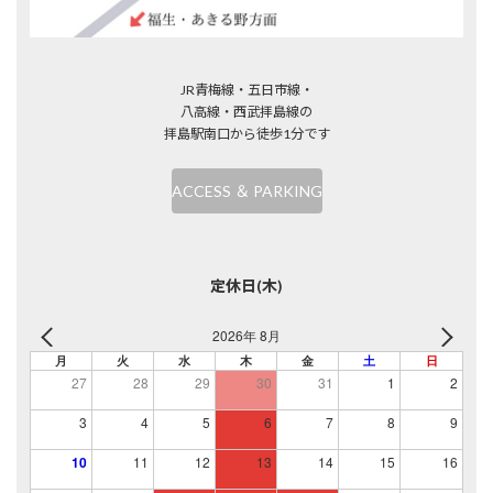
JR青梅線・五日市線・
八高線・西武拝島線の
拝島駅南口から徒歩1分です
ACCESS ＆ PARKING
定休日(木)
2026年 8月
月
火
水
木
金
土
日
27
28
29
30
31
1
2
3
4
5
6
7
8
9
10
11
12
13
14
15
16