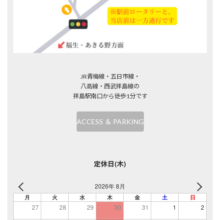
JR青梅線・五日市線・
八高線・西武拝島線の
拝島駅南口から徒歩1分です
ACCESS ＆ PARKING
定休日(木)
2026年 8月
月
火
水
木
金
土
日
27
28
29
30
31
1
2