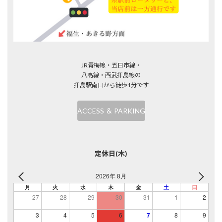
JR青梅線・五日市線・
八高線・西武拝島線の
拝島駅南口から徒歩1分です
ACCESS ＆ PARKING
定休日(木)
2026年 8月
月
火
水
木
金
土
日
27
28
29
30
31
1
2
3
4
5
6
7
8
9