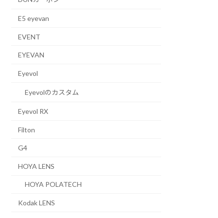
E5 eyevan
EVENT
EYEVAN
Eyevol
Eyevolのカスタム
Eyevol RX
Filton
G4
HOYA LENS
HOYA POLATECH
Kodak LENS