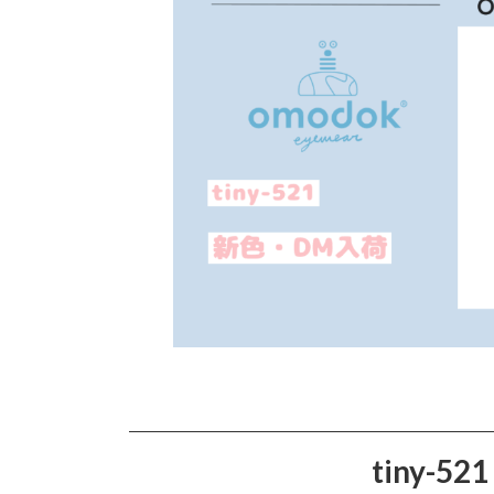
日
時
:
tiny-5