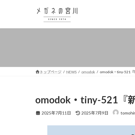
コ
ナ
ン
ビ
テ
ゲ
ン
ー
ツ
シ
へ
ョ
ス
ン
キ
に
ッ
移
プ
動
トップページ
NEWS
omodok
omodok・tiny-5
omodok・tiny-52
最
2025年7月11日
2025年7月9日
tomohi
終
更
新