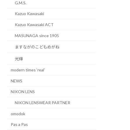
G.M.S.
Kazuo Kawasaki
Kazuo Kawasaki ACT
MASUNAGA since 1905
ますながのこどもめがね
光輝
modern times ‘real’
NEWS
NIKON LENS
NIKON LENSWEAR PARTNER
omodok
Pas a Pas