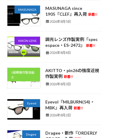
MASUNAGA since
MASUNAGA
1905『CLEF』再入荷
新着!!
2026年8月5日
調光レンズ作製実例『spec
NIKON LENS
espace・ES-2472』
新着!!
2026年8月4日
AKITTO・pin26の強度近視
1級眼鏡作製技能
作製実例
新着!!
士
2026年8月3日
Eyevol『MILBURN(54)・
Eyevol
MBK』再入荷
新着!!
2026年8月2日
Dragee・新作『ORDERLY
Dragee