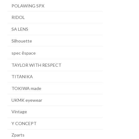
POLAWING SPX
RIDOL
SA LENS
Silhouette
spec ēspace
TAYLOR WITH RESPECT
TITANIKA
TOKIWA made
UKMK eyewear
Vintage
Y CONCEPT
Zparts