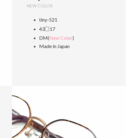
NEW COLOR
tiny-521
43□17
DM(
New Color
)
Made in Japan