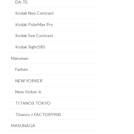
DA-TE
Kodak Neo Contrast
Kodak PolarMax Pro
Kodak See Contrast
Kodak Sight585
Maruman
Farben
NEW YORKER
New Yorker Jr.
TITANOS TOKYO
Titanos × FACTORY900
MASUNAGA