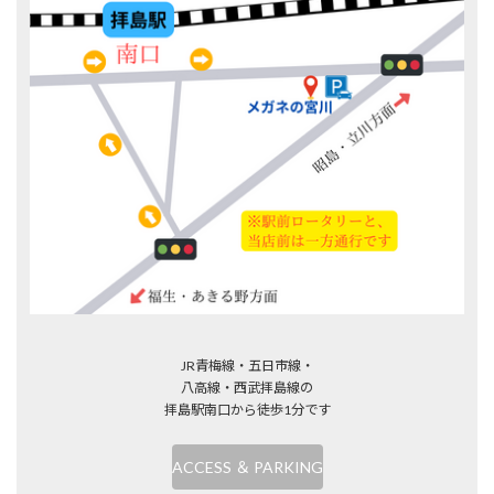
JR青梅線・五日市線・
八高線・西武拝島線の
拝島駅南口から徒歩1分です
ACCESS ＆ PARKING