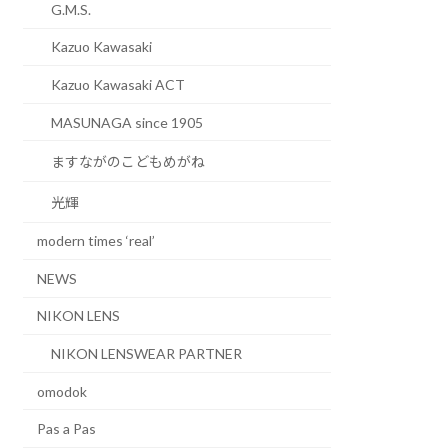
G.M.S.
Kazuo Kawasaki
Kazuo Kawasaki ACT
MASUNAGA since 1905
ますながのこどもめがね
光輝
modern times ‘real’
NEWS
NIKON LENS
NIKON LENSWEAR PARTNER
omodok
Pas a Pas