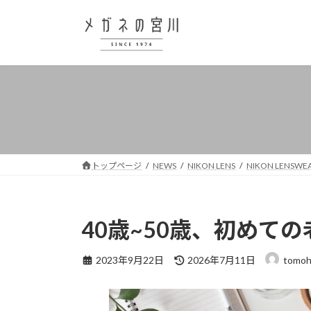
コ
ナ
ン
ビ
テ
ゲ
ン
ー
ツ
シ
へ
ョ
ス
ン
キ
に
ッ
移
プ
動
トップページ
NEWS
NIKON LENS
NIKON LENSWEA
40歳~50歳、初めて
最
2023年9月22日
2026年7月11日
tomoh
終
更
新