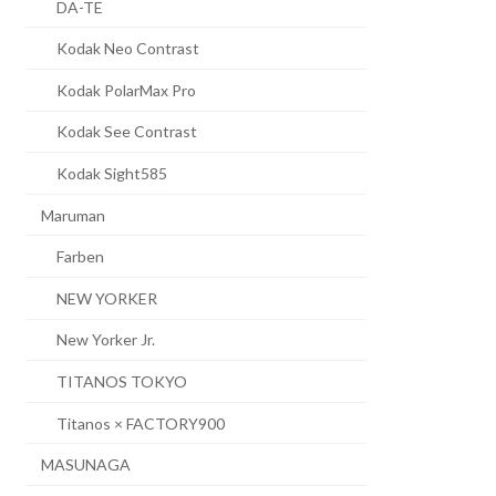
DA-TE
Kodak Neo Contrast
Kodak PolarMax Pro
Kodak See Contrast
Kodak Sight585
Maruman
Farben
NEW YORKER
New Yorker Jr.
TITANOS TOKYO
Titanos × FACTORY900
MASUNAGA