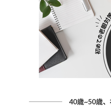
日
時
:
40歳~50