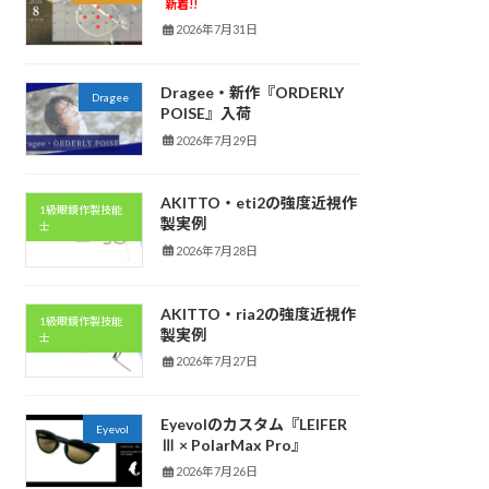
新着!!
2026年7月31日
Dragee・新作『ORDERLY
Dragee
POISE』入荷
2026年7月29日
AKITTO・eti2の強度近視作
1級眼鏡作製技能
製実例
士
2026年7月28日
AKITTO・ria2の強度近視作
1級眼鏡作製技能
製実例
士
2026年7月27日
Eyevolのカスタム『LEIFER
Eyevol
Ⅲ × PolarMax Pro』
2026年7月26日