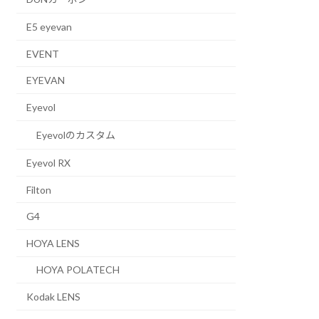
E5 eyevan
EVENT
EYEVAN
Eyevol
Eyevolのカスタム
Eyevol RX
Filton
G4
HOYA LENS
HOYA POLATECH
Kodak LENS