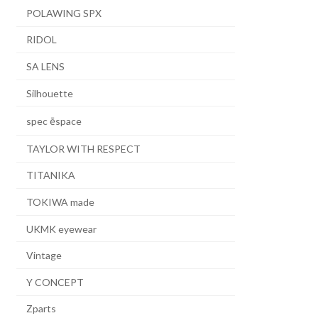
POLAWING SPX
RIDOL
SA LENS
Silhouette
spec ēspace
TAYLOR WITH RESPECT
TITANIKA
TOKIWA made
UKMK eyewear
Vintage
Y CONCEPT
Zparts